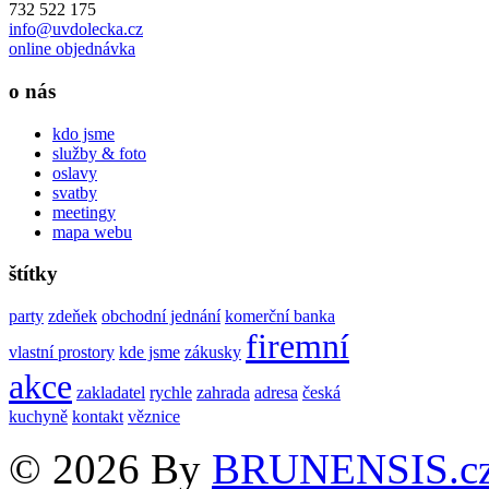
732 522 175
info@uvdolecka.cz
online objednávka
o nás
kdo jsme
služby & foto
oslavy
svatby
meetingy
mapa webu
štítky
party
zdeňek
obchodní jednání
komerční banka
firemní
vlastní prostory
kde jsme
zákusky
akce
zakladatel
rychle
zahrada
adresa
česká
kuchyně
kontakt
věznice
© 2026 By
BRUNENSIS.c